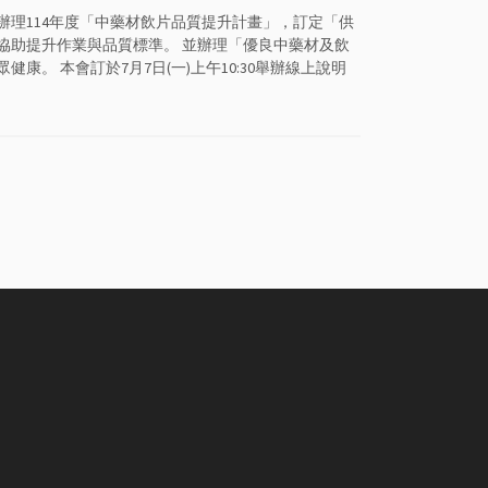
理114年度「中藥材飲片品質提升計畫」，訂定「供
協助提升作業與品質標準。 並辦理「優良中藥材及飲
。 本會訂於7月7日(一)上午10:30舉辦線上說明