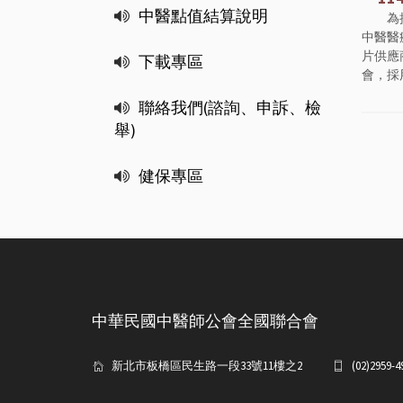
中醫點值結算說明
為
中醫醫
片供應
下載專區
會，採用Ci
聯絡我們(諮詢、申訴、檢
舉)
健保專區
中華民國中醫師公會全國聯合會
新北市板橋區民生路一段33號11樓之2
(02)2959-4