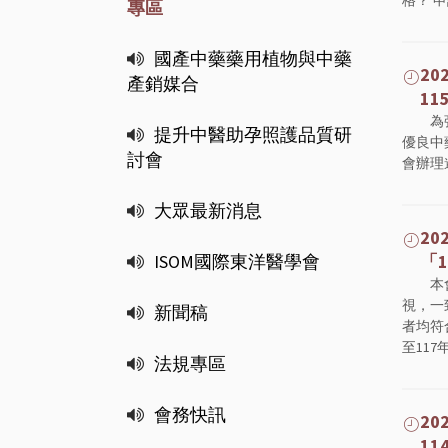
格？ 申請
專區
國產中藥藥用植物與中藥
202
產銷媒合
11
為
提升中醫助孕照護品質研
優良中
討會
會辦理遴選
大眾最新消息
202
ISOM國際東洋醫學會
「1
本
視，一
新聞稿
者均符
至117年
法規專區
會務快訊
202
11