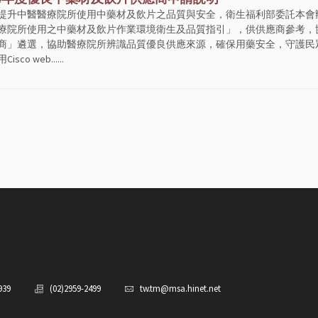
提升中醫醫療院所使用中藥材及飲片之品質與安全，衛生福利部委託本會辦
療院所使用之中藥材及飲片作業環境衛生及品質指引」，供供應商參考，
商」遴選，協助醫療院所辨識品質優良供應來源，確保用藥安全，守護民眾健康
sco web......
939
(02)2959-2499
tw.tm@msa.hinet.net