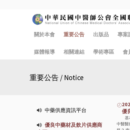
關於本會
重要公告
出版品
專案
媒體報導
相關連結
學術專區
會
重要公告 / Notice
202
中藥供應資訊平台
優良
基
中醫醫
優良中藥材及飲片供應商