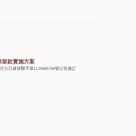
證保留款實施方案
1日健保醫字第1120665398號公告修訂