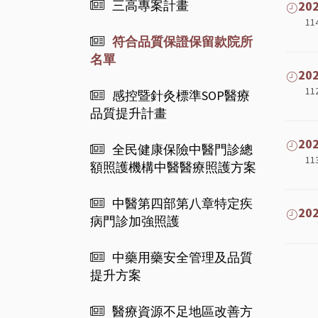
三高專案計畫
2
1
符合品質保證保留款院所
名單
2
1
感控暨針灸標準SOP醫療
品質提升計畫
2
全民健康保險中醫門診總
1
額照護機構中醫醫療照護方案
中醫第四部第八章特定疾
2
病門診加強照護
中藥用藥安全管理及品質
提升方案
醫療資源不足地區改善方