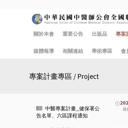
關於本會
重要公告
出版品
專案
媒體報導
相關連結
學術專區
會
專案計畫專區 / Project
2
中醫專案計畫_健保署公
目
告名單、六區課程通知