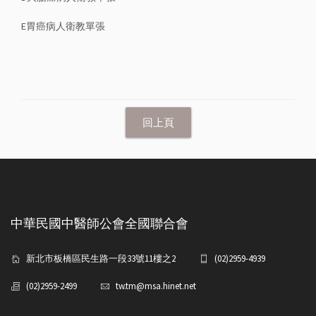
E胃癌病人衛教單張
中華民國中醫師公會全國聯合會
新北市板橋區民生路一段33號11樓之2
(02)2959-4939
(02)2959-2499
tw.tm@msa.hinet.net